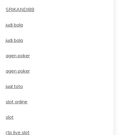
SRIKANDI88
judi bola
judi bola
agen poker
agen poker
jual toto
slot online
slot
rtp live slot