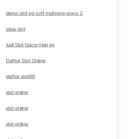
demo slot pg soft mahjong ways 2
situs slot
Judi Slot Gacor Hari Ini
Daftar Slot Online
daftar slot88
slot online
slot online
slot online