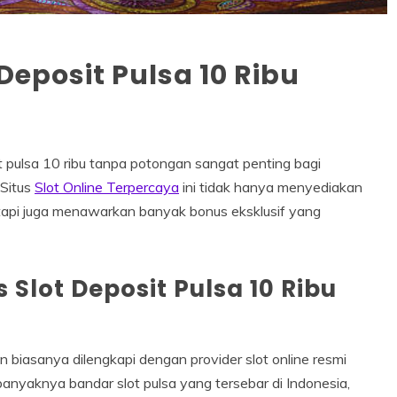
 Deposit Pulsa 10 Ribu
t pulsa 10 ribu tanpa potongan sangat penting bagi
 Situs
Slot Online Terpercaya
ini tidak hanya menyediakan
etapi juga menawarkan banyak bonus eksklusif yang
Slot Deposit Pulsa 10 Ribu
an biasanya dilengkapi dengan provider slot online resmi
banyaknya bandar slot pulsa yang tersebar di Indonesia,