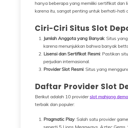
hanya beberapa yang memiliki sertifikat dan l
karena itu, sangat penting untuk berhati-hati d
Ciri-Ciri Situs Slot De
Jumlah Anggota yang Banyak
: Situs yan
karena menunjukkan bahwa banyak bettor
Lisensi dan Sertifikat Resmi
: Pastikan sit
perjudian internasional.
Provider Slot Resmi
: Situs yang mengguna
Daftar Provider Slot D
Berikut adalah 10 provider
slot mahjong dem
terbaik dan populer:
Pragmatic Play
: Salah satu provider gam
seperti 5 Lions Megaways, Aztec Gems, 