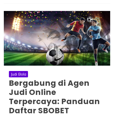
Judi Bola
Bergabung di Agen
Judi Online
Terpercaya: Panduan
Daftar SBOBET