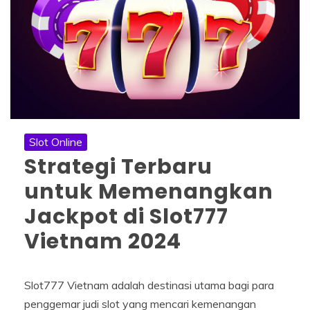
Slot Online
Strategi Terbaru
untuk Memenangkan
Jackpot di Slot777
Vietnam 2024
Slot777 Vietnam adalah destinasi utama bagi para
penggemar judi slot yang mencari kemenangan