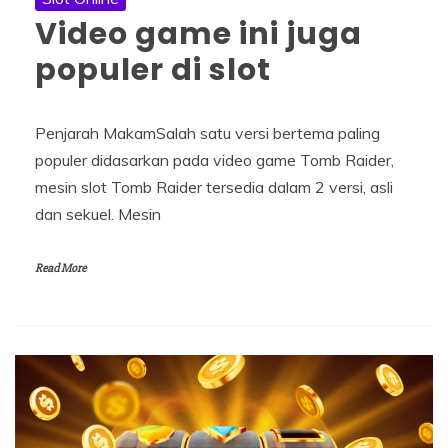
Video game ini juga
populer di slot
Penjarah MakamSalah satu versi bertema paling
populer didasarkan pada video game Tomb Raider,
mesin slot Tomb Raider tersedia dalam 2 versi, asli
dan sekuel. Mesin
Read More