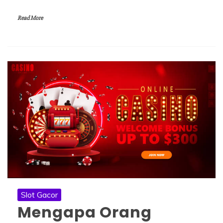
Read More
Slot Gacor
Mengapa Orang