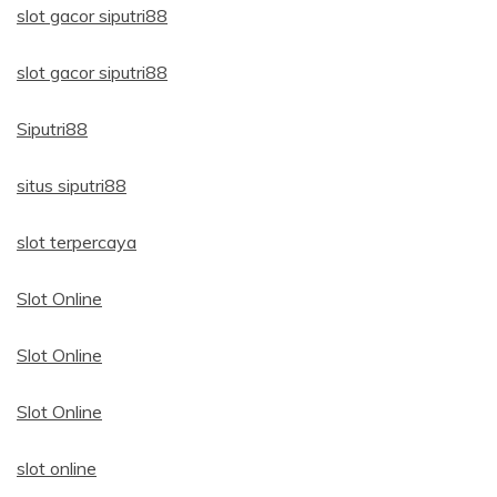
slot gacor siputri88
slot gacor siputri88
Siputri88
situs siputri88
slot terpercaya
Slot Online
Slot Online
Slot Online
slot online