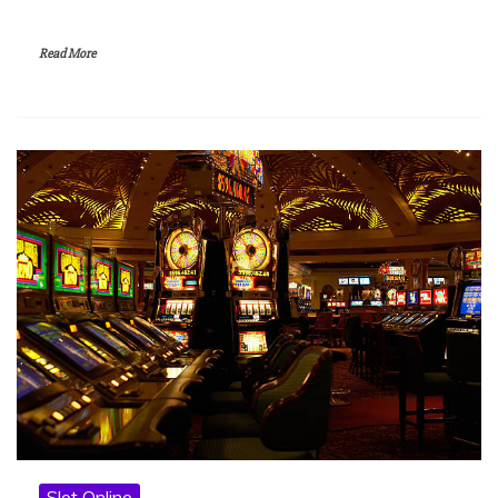
Read More
Slot Online