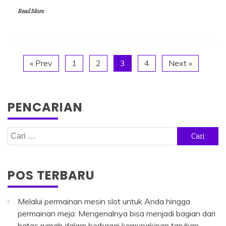
Read More
« Prev
1
2
3
4
Next »
PENCARIAN
Cari
untuk:
POS TERBARU
Melalui permainan mesin slot untuk Anda hingga
permainan meja: Mengenalnya bisa menjadi bagian dari
batas rumah dalam berbagai kemungkinan taruhan