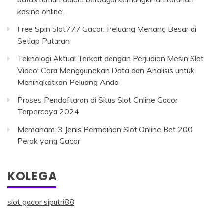
kasino online.
Free Spin Slot777 Gacor: Peluang Menang Besar di
Setiap Putaran
Teknologi Aktual Terkait dengan Perjudian Mesin Slot
Video: Cara Menggunakan Data dan Analisis untuk
Meningkatkan Peluang Anda
Proses Pendaftaran di Situs Slot Online Gacor
Terpercaya 2024
Memahami 3 Jenis Permainan Slot Online Bet 200
Perak yang Gacor
KOLEGA
slot gacor siputri88