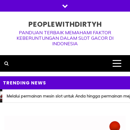
Skip
to
content
PEOPLEWITHDIRTYH
PANDUAN TERBAIK MEMAHAMI FAKTOR
KEBERUNTUNGAN DALAM SLOT GACOR DI
INDONESIA
TRENDING NEWS
Melalui permainan mesin slot untuk Anda hingga permainan meja