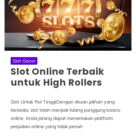
Slot Gacor
Slot Online Terbaik
untuk High Rollers
Slot Untuk Rol TinggiDengan ribuan pilihan yang
tersedia, slot telah menjadi tulang punggung kasino
online. Anda jarang dapat menemukan platform
perjudian online yang tidak penuh